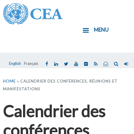
Aller
au
contenu
MENU
principal
English
Français
Vous
êtes
HOME
» CALENDRIER DES CONFÉRENCES, RÉUNIONS ET
MANIFESTATIONS
ici
Calendrier des
conférences,